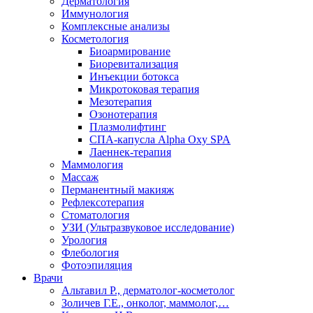
Дерматология
Иммунология
Комплексные анализы
Косметология
Биоармирование
Биоревитализация
Инъекции ботокса
Микротоковая терапия
Мезотерапия
Озонотерапия
Плазмолифтинг
СПА-капусла Alpha Oxy SPA
Лаеннек-терапия
Маммология
Массаж
Перманентный макияж
Рефлексотерапия
Стоматология
УЗИ (Ультразвуковое исследование)
Урология
Флебология
Фотоэпиляция
Врачи
Альтавил Р., дерматолог-косметолог
Золичев Г.Е., онколог, маммолог,…