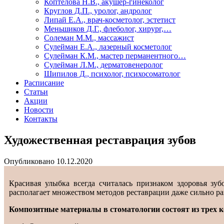
Коптелова Н.В., акушер-гинеколог
Круглов Д.П., уролог, андролог
Липай Е.А., врач-косметолог, эстетист
Меньшиков Д.Г., флеболог, хирург,…
Солеман М.М., массажист
Сулейман Е.А., лазерный косметолог
Сулейман К.М., мастер перманентного…
Сулейман Л.М., дерматовенеролог
Шипилов Д., психолог, психосоматолог
Расписание
Статьи
Акции
Новости
Контакты
Художественная реставрация зубов
Опубликовано
10.12.2020
Красивая улыбка всегда считалась признаком здоровья зу
располагает множеством методов реставрации даже сильно р
Композитные материалы в стоматологии состоят из трех 