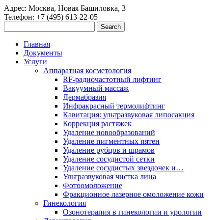
Адрес: Москва, Новая Башиловка, 3
Телефон: +7 (495) 613-22-05
Главная
Документы
Услуги
Аппаратная косметология
RF-радиочастотный лифтинг
Вакуумный массаж
Дермабразия
Инфракрасный термолифтинг
Кавитация: ультразвуковая липосакция
Коррекция растяжек
Удаление новообразований
Удаление пигментных пятен
Удаление рубцов и шрамов
Удаление сосудистой сетки
Удаление сосудистых звездочек и…
Ультразвуковая чистка лица
Фотоомоложение
Фракционное лазерное омоложение кожи
Гинекология
Озонотерапия в гинекологии и урологии