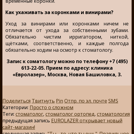
временные коронки.
Как ухаживать за коронками и винирами?
Уход за винирами или коронками ничем не
отличается от ухода за собственными зубами.
Обязательно чистим ирригатором, ниткой,
щётками, соответственно, и каждые полгода
обязательно ходим на осмотр к стоматологу.
Запис к соматологу можно по телефону +7 (495)
613-22-05. Прием по адресу: клиника
«Евролазер», Москва, Новая Башиловка, 3.
Поделиться
Твитнуть
Pin
Отпр. по эл. почте
SMS
Категории:
Просто о сложном
Теги:
стоматолог
,
стоматолог ортопед
,
стоматология
предыдущая запись
EUROLAZER открывает новый
сайт-магазин!
следующая запись
"Ты - то, что ты ешь". Правильное