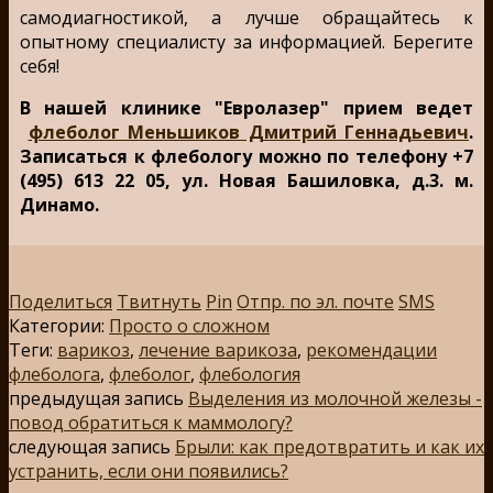
самодиагностикой, а лучше обращайтесь к
опытному специалисту за информацией. Берегите
себя!
В нашей клинике "Евролазер" прием ведет
флеболог Меньшиков Дмитрий Геннадьевич
.
Записаться к флебологу можно по телефону +7
(495) 613 22 05, ул. Новая Башиловка, д.3. м.
Динамо.
Поделиться
Твитнуть
Pin
Отпр. по эл. почте
SMS
Категории:
Просто о сложном
Теги:
варикоз
,
лечение варикоза
,
рекомендации
флеболога
,
флеболог
,
флебология
предыдущая запись
Выделения из молочной железы -
повод обратиться к маммологу?
следующая запись
Брыли: как предотвратить и как их
устранить, если они появились?