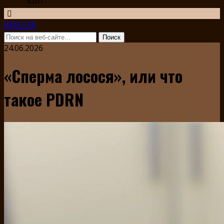
EUROLAZER
24.06.2026
«Сперма лосося», или что
такое PDRN