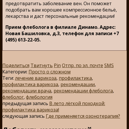
предотвратить заболевание вен. Он поможет
подобрать вам хорошее компрессионное бельё,
лекарства и даст персональные рекомендации!
Прием флеболога в филиале Динамо. Адрес:
Новая Башиловка, д.3, телефон для записи +7
(495) 613-22-05.
Поделиться
Твитнуть
Pin
Отпр. по эл. почте
SMS
Категории:
Просто о сложном
Теги:
лечение варикоза
,
профилактика
,
профилактика варикоза
,
рекомендации
,
рекомендации врача
,
рекомендации флеболога
,
флеболог
,
флебология
предыдущая запись
В лето лёгкой походкой:
профилактика варикоза!
следующая запись
Где применяется озонотерапия?