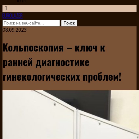
EUROLAZER
08.09.2023
Кольпоскопия – ключ к
ранней диагностике
гинекологических проблем!