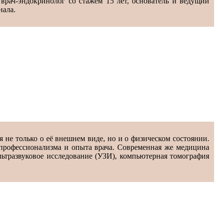
ач-эндокринолог со стажем 15 лет, основатель и ведущий
нала.
 не только о её внешнем виде, но и о физическом состоянии.
 профессионализма и опыта врача. Современная же медицина
ьтразвуковое исследование (УЗИ), компьютерная томография