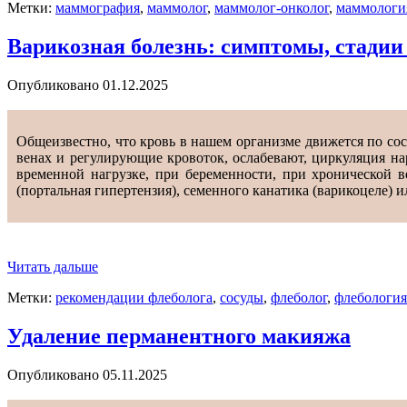
Метки:
маммография
,
маммолог
,
маммолог-онколог
,
маммологи
Варикозная болезнь: симптомы, стадии
Опубликовано
01.12.2025
Общеизвестно, что кровь в нашем организме движется по сосу
венах и регулирующие кровоток, ослабевают, циркуляция на
временной нагрузке, при беременности, при хронической 
(портальная гипертензия), семенного канатика (варикоцеле) 
Читать дальше
Метки:
рекомендации флеболога
,
сосуды
,
флеболог
,
флебология
Удаление перманентного макияжа
Опубликовано
05.11.2025