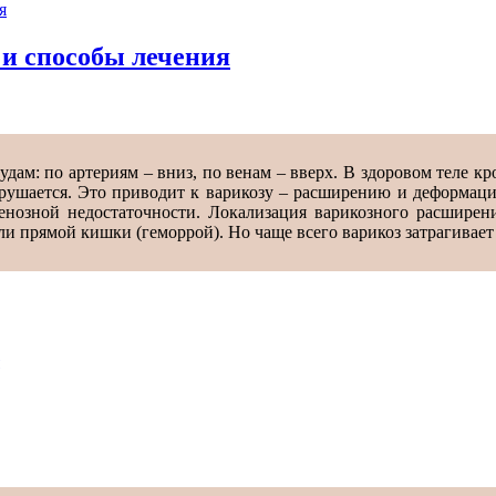
я
 и способы лечения
дам: по артериям – вниз, по венам – вверх. В здоровом теле кр
рушается. Это приводит к варикозу – расширению и деформаци
венозной недостаточности. Локализация варикозного расшире
или прямой кишки (геморрой). Но чаще всего варикоз затрагивае