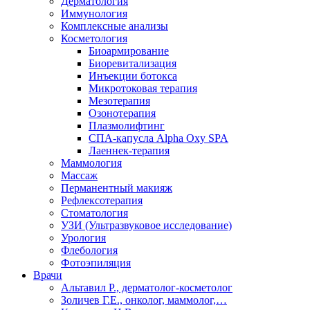
Дерматология
Иммунология
Комплексные анализы
Косметология
Биоармирование
Биоревитализация
Инъекции ботокса
Микротоковая терапия
Мезотерапия
Озонотерапия
Плазмолифтинг
СПА-капусла Alpha Oxy SPA
Лаеннек-терапия
Маммология
Массаж
Перманентный макияж
Рефлексотерапия
Стоматология
УЗИ (Ультразвуковое исследование)
Урология
Флебология
Фотоэпиляция
Врачи
Альтавил Р., дерматолог-косметолог
Золичев Г.Е., онколог, маммолог,…