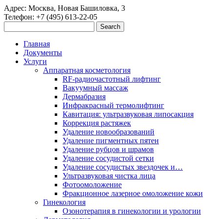
Адрес: Москва, Новая Башиловка, 3
Телефон: +7 (495) 613-22-05
Главная
Документы
Услуги
Аппаратная косметология
RF-радиочастотный лифтинг
Вакуумный массаж
Дермабразия
Инфракрасный термолифтинг
Кавитация: ультразвуковая липосакция
Коррекция растяжек
Удаление новообразований
Удаление пигментных пятен
Удаление рубцов и шрамов
Удаление сосудистой сетки
Удаление сосудистых звездочек и…
Ультразвуковая чистка лица
Фотоомоложение
Фракционное лазерное омоложение кожи
Гинекология
Озонотерапия в гинекологии и урологии