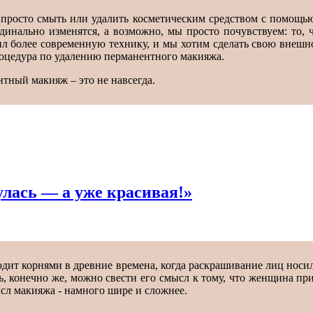
 просто смыть или удалить косметическим средством с помощью
динально изменятся, а возможно, мы просто почувствуем: то, ч
ил более современную технику, и мы хотим сделать свою внешн
оцедура по удалению перманентного макияжа.
тный макияж – это не навсегда.
лась — а уже красивая!»
дит корнями в древние времена, когда раскрашивание лиц носи
ь, конечно же, можно свести его смысл к тому, что женщина п
л макияжа - намного шире и сложнее.