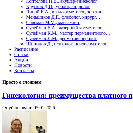
Коптелова Н.В., акушер-гинеколог
Круглов Д.П., уролог, андролог
Липай Е.А., врач-косметолог, эстетист
Меньшиков Д.Г., флеболог, хирург,…
Солеман М.М., массажист
Сулейман Е.А., лазерный косметолог
Сулейман К.М., мастер перманентного…
Сулейман Л.М., дерматовенеролог
Шипилов Д., психолог, психосоматолог
Расписание
Статьи
Акции
Новости
Контакты
Просто о сложном
Гинекология: преимущества платного 
Опубликовано
05.01.2026