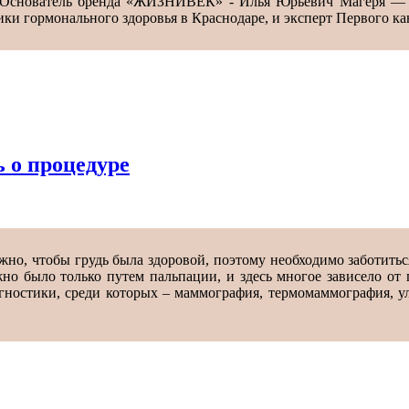
. Основатель бренда «ЖИЗНИВЕК» - Илья Юрьевич Магеря — вр
ки гормонального здоровья в Краснодаре, и эксперт Первого ка
 о процедуре
о, чтобы грудь была здоровой, поэтому необходимо заботиться
о было только путем пальпации, и здесь многое зависело от
гностики, среди которых – маммография, термомаммография, ул